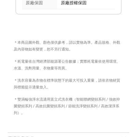
原廠保固
原廠授權保固
＊本商品圖外觀、顏色僅供參考，請以實物為準。產品規格、外觀
及內容物如有變更，恕不另行通知。
＊耗電量依台灣經濟部能源署公告數據；實際耗電量依使用環境、
水溫、洗劑用量、衣物量等而異。
＊洗衣容量為衣物在標準狀態下的最大可投入重量，請依衣物材質
與標籤提示適量放入。
＊雙渦輪強淨水流適用直立式洗衣機（智能聯網變頻系列 / 強效抑
菌變頻系列 / 高效抗菌變頻系列 / 節能洗淨變頻系列 / 高效潔淨系
列）。