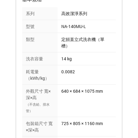
系列
高效潔淨系列
型號
NA-140MU-L
類型
定頻直立式洗衣機（單
槽）
洗衣容量
14 kg
耗電量
0.0082
（kWh/kg）
外觀尺寸 寬×
640 × 684 × 1075 mm
深×高
（不含給、排水
管）
包裝箱尺寸 寬
725 × 805 × 1160 mm
×深×高