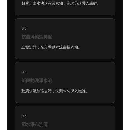
超廣角出水快速浸濕衣物，泡沫迅速帶入纖維。
03
抗菌渦輪迴轉盤
立體設計，充分帶動水流翻攪衣物。
04
新舞動洗淨水流
動態水流加強去污，洗劑均勻深入纖維。
05
節水瀑布洗清