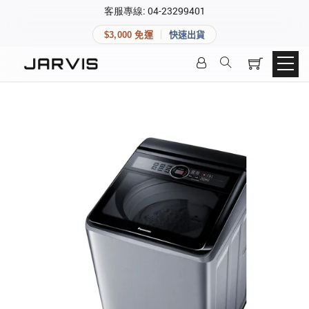
×
客服專線: 04-23299401
會員專區
×
$3,000 免運
快速出貨
登入後可查看訂單、會員資料與收藏清單。
快速連結
會員帳號
Aqara 智慧家庭
智能門鎖
Matter 智慧家庭
密碼
精品家電
登入會員
建立新帳號
快速連結