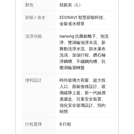
顏色
炫銀灰（L）
節能 / 省水
ECONAVI 智慧節能科技、
金級省水標章
洗淨功能
nanoAg 抗菌銀離子、泡洗
淨、雙渦輪強淨水流、新
舞動洗淨水流、節水瀑布
洗清、加強行程、鑽石極
淨鋼槽、不鏽鋼內槽、抗
菌渦輪迴轉盤
便利設計
時尚玻璃大視窗、超大投
入口、面板後移設計、玻
璃緩降上蓋、新一代絲屑
過濾盒、兒童安全裝置、
強化安全玻璃設計、預約
時間
行程選擇
8 行程