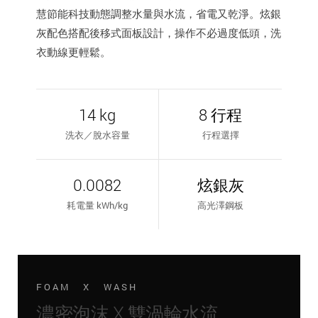
慧節能科技動態調整水量與水流，省電又乾淨。炫銀
灰配色搭配後移式面板設計，操作不必過度低頭，洗
衣動線更輕鬆。
14 kg
8 行程
洗衣／脫水容量
行程選擇
0.0082
炫銀灰
耗電量 kWh/kg
高光澤鋼板
FOAM X WASH
濃密泡沫 X 雙渦輪水流