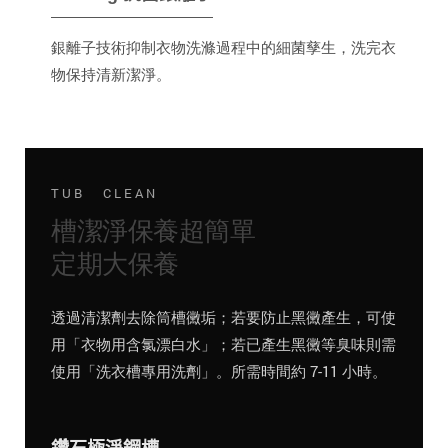
銀離子技術抑制衣物洗滌過程中的細菌孳生，洗完衣
物保持清新潔淨。
TUB CLEAN
槽潔淨保養超簡單
定期大保養
透過清潔劑去除筒槽黴垢；若要防止黑黴產生，可使
用「衣物用含氯漂白水」；若已產生黑黴等臭味則需
使用「洗衣槽專用洗劑」。所需時間約 7-11 小時。