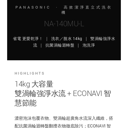
PANASONIC · 高效潔淨直立式洗衣
機
NA-140MU-L
省電 更愛乾淨！ ｜ 洗衣／脫水 14kg ｜ 雙渦輪強淨水
流 ｜ 抗菌渦輪迴轉盤 ｜ 泡洗淨
HIGHLIGHTS
14kg 大容量
雙渦輪強淨水流 + ECONAVI 智
慧節能
濃密泡沫包覆衣物、雙渦輪超廣角水流深入纖維，搭
配抗菌渦輪迴轉盤翻攪衣物徹底除污；ECONAVI 智