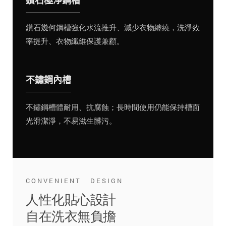
鑽石極淨鋼槽
鑽石幾何鋼槽強化水流推升、減少衣物纏繞，洗淨效
率提升、衣物纖維保護兼顧。
不鏽鋼內槽
不鏽鋼槽體耐用、抗腐蝕；長時間使用仍能保持槽面
光滑潔淨，不易滋生髒污。
CONVENIENT DESIGN
人性化貼心設計
自在洗衣無負擔