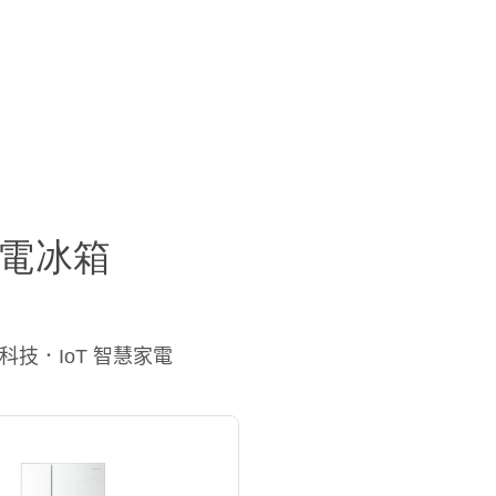
門電冰箱
康科技．IoT 智慧家電