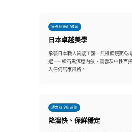
無邊框鏡面/玻璃
日本卓越美學
承襲日本職人質感工藝，無邊框鏡面/玻
選 ── 鑽石黑沉穩內斂、雲霧灰中性百
入任何居家風格。
超急效冷卻系統
降溫快、保鮮穩定