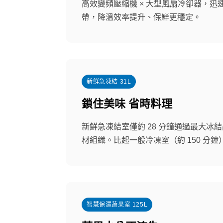
高效變頻壓縮機 × 大型風扇冷卻器，迅
帶，降溫效率提升、保鮮更穩定。
新鮮急凍結 31L
鎖住美味 省時料理
新鮮急凍結室僅約 28 分鐘通過最大冰
材組織。比起一般冷凍室（約 150 分鐘）
智慧保濕蔬果室 125L