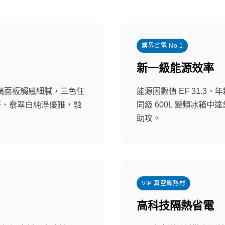
業界省電 No.1
新一級能源效率
璃面板觸感細膩，三色任
能源因數值 EF 31.3、
搭、翡翠白純淨優雅，融
同級 600L 變頻冰箱中達
助攻。
VIP 真空斷熱材
高科技隔熱省電