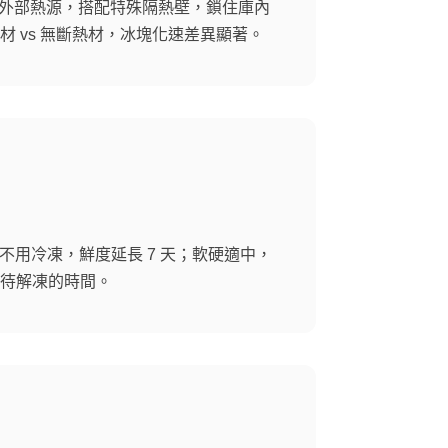
阻斷外部熱源，搭配特殊隔熱壁，鎖住庫內
 vs 無斷熱材，冰塊化速差異顯著。
肉不用冷凍，鮮度延長 7 天；軟硬適中，
待解凍的時間。