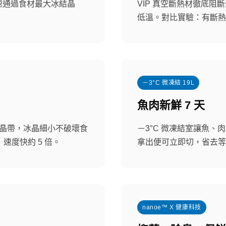
速通過食材最大冰結晶
VIP 真空斷熱材徹底
低溫。對比實驗：有斷熱材
－3°C 微凍結 19L
魚肉新鮮 7 天
結晶帶，冰晶細小不破壞食
－3°C 微凍結室讓魚、
速度快約 5 倍。
拿出便可立即切，省去等
nanoe™ X 健康科技