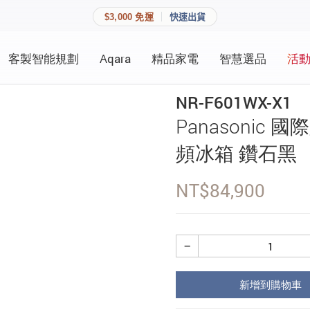
$3,000 免運
快速出貨
客製智能規劃
Aqara
精品家電
智慧選品
活
快速連結
員資料與收藏清單。
NR-F601WX-X1
追蹤我的訂單
Panasonic 國
家庭
會員資料管理
頻冰箱 鑽石黑
家庭
查看我的最愛
NT$
84,900
加入 JARVIS VIP
−
登入會員
新增到購物車
建立新帳號