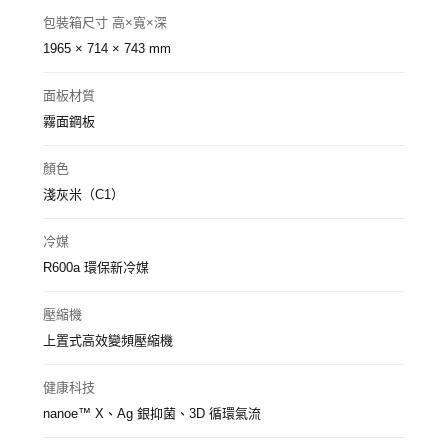
包裝箱尺寸 高×寬×深
1965 × 714 × 743 mm
面板材質
霧面鋼板
顏色
淺灰米（C1）
冷媒
R600a 環保新冷媒
壓縮機
上置式高效變頻壓縮機
健康科技
nanoe™ X、Ag 銀抑菌、3D 循環氣流