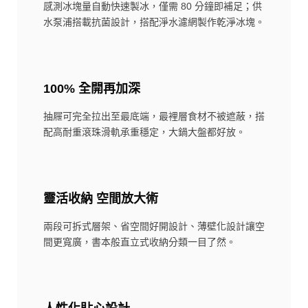
感測冰塊量自動快速製冰，僅需 80 分鐘即補足；供
水泵浦搭載抗菌設計，搭配淨水濾網製作乾淨冰塊。
100% 全開再加深
抽屜可完全拉出至最底端，最裡層食材不被遮蔽，搭
配高耐重滾珠滑軌承重穩定，大鍋大盤都好放。
靈活收納 空間放大術
兩段可拆式層架、省空間好開設計、薄壁化設計讓空
間更寬廣，書本般直立式收納分類一目了然。