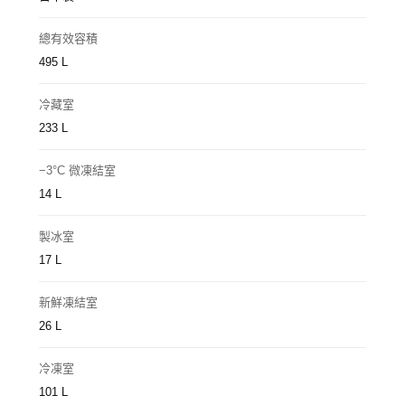
總有效容積
495 L
冷藏室
233 L
−3°C 微凍結室
14 L
製冰室
17 L
新鮮凍結室
26 L
冷凍室
101 L