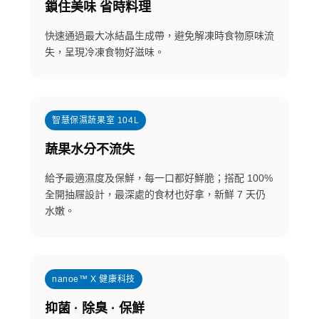
鎖住美味 省時料理
快速通過最大冰結晶生成帶，避免解凍時食物原味流
失，呈現冷凍食物好滋味。
智慧保濕蔬果室 104L
蔬果水分不流失
給予最適濕度及保鮮，每一口都好鮮脆；搭配 100%
全開抽屜設計，最深處的食材也好拿，新鮮 7 天仍
水嫩。
nanoe™ X 健康科技
抑菌 · 除臭 · 保鮮