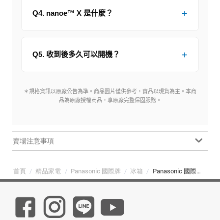
Q4. nanoe™ X 是什麼？
Q5. 收到後多久可以開機？
＊規格資訊以原廠公告為準。商品圖片僅供參考，實品以現貨為主。本商
品為原廠授權商品，享原廠完整保固服務。
賣場注意事項
首頁
/
精品家電
/
Panasonic 國際牌
/
冰箱
/
Panasonic 國際牌 NR-F502YT-C1 495L 六門變頻冰箱 淺灰米（日本製）