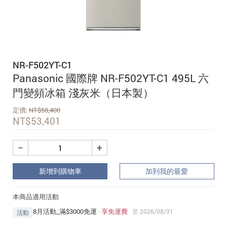
追蹤我的訂單
會員資料管理
查看我的最愛
NR-F502YT-C1
加入 JARVIS VIP
Panasonic 國際牌 NR-F502YT-C1 495L 六
門變頻冰箱 淺灰米（日本製）
定價:
NT$
58,400
NT$
53,401
−
+
新增到購物車
加到我的最愛
本商品適用活動
8月活動_滿$3000免運
·
享免運費
至 2026/08/31
活動