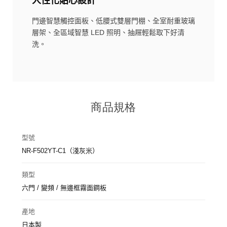
人性化貼心設計
門邊智慧觸控面板、低腰式雙層門棚、全室耐重玻璃
層架、全區域智慧 LED 照明、抽屜輕鬆取下好清
洗。
商品規格
型號
NR-F502YT-C1（淺灰米）
類型
六門 / 變頻 / 無邊框霧面鋼板
產地
日本製