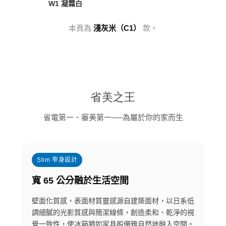
W1 凝霜白
本頁為
淺灰米（C1）
款。
省美之王
省電第一、審美第一──為屬於你的家而生
Slim 窄身設計
寬 65 公分融於生活空間
壁面化質感，表面材質靈感源自建築面材，以日系低
調細膩的光影質感與簡潔線條，創造柔和、乾淨的視
覺一致性，使冰箱猶如家具般優雅自然地融入空間。