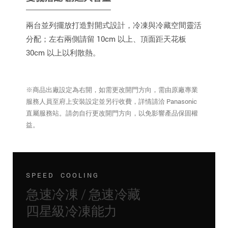
兩台並列擺放打造對開式設計，冷凍與冷藏空間靈活
分配；左右兩側請留 10cm 以上、頂面距天花板
30cm 以上以利散熱。
※商品出廠設定為右開，如需更改開門方向，需由原廠專業
服務人員至府上安裝設定並另行收費，詳情請洽 Panasonic
直屬服務站。請勿自行更改開門方向，以免影響產品保固權
益。
SPEED COOLING
急速冷凍 / 急速冷藏
四星級冷凍能力