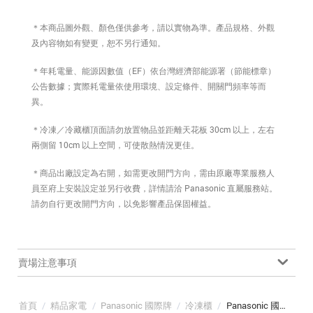
＊本商品圖外觀、顏色僅供參考，請以實物為準。產品規格、外觀
及內容物如有變更，恕不另行通知。
＊年耗電量、能源因數值（EF）依台灣經濟部能源署（節能標章）
公告數據；實際耗電量依使用環境、設定條件、開關門頻率等而
異。
＊冷凍／冷藏櫃頂面請勿放置物品並距離天花板 30cm 以上，左右
兩側留 10cm 以上空間，可使散熱情況更佳。
＊商品出廠設定為右開，如需更改開門方向，需由原廠專業服務人
員至府上安裝設定並另行收費，詳情請洽 Panasonic 直屬服務站。
請勿自行更改開門方向，以免影響產品保固權益。
賣場注意事項
首頁
/
精品家電
/
Panasonic 國際牌
/
冷凍櫃
/
Panasonic 國際牌 NR-FZ215AV-S 210L 變頻直立式冷凍/冷藏櫃