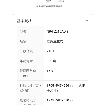
基本規格
型號
NR-FZ215AV-S
類型
變頻直立式
有效容積
210 L
年耗電量
300 度
能源因數值
15.0
（EF）
外觀尺寸（高×
1705×547×656 mm（含把
寬×深）
手尺寸）
包裝箱尺寸
1745×580×630 mm