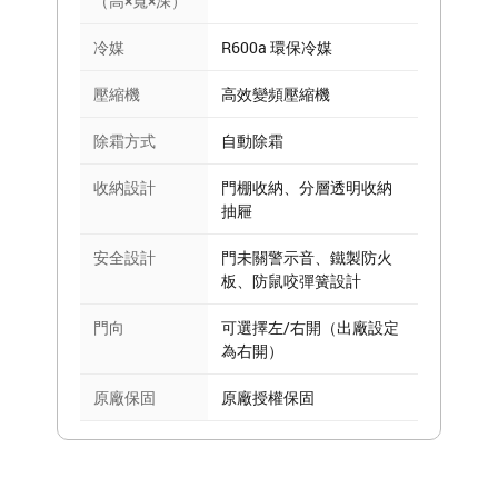
（高×寬×深）
冷媒
R600a 環保冷媒
壓縮機
高效變頻壓縮機
除霜方式
自動除霜
收納設計
門棚收納、分層透明收納
抽屜
安全設計
門未關警示音、鐵製防火
板、防鼠咬彈簧設計
門向
可選擇左/右開（出廠設定
為右開）
原廠保固
原廠授權保固