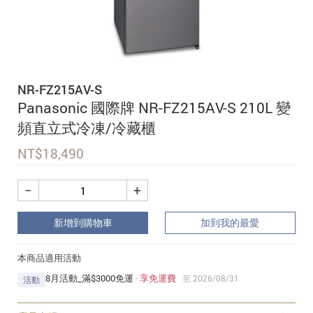
追蹤我的訂單
會員資料管理
查看我的最愛
NR-FZ215AV-S
加入 JARVIS VIP
Panasonic 國際牌 NR-FZ215AV-S 210L 變
頻直立式冷凍/冷藏櫃
NT$
18,490
−
+
新增到購物車
加到我的最愛
本商品適用活動
8月活動_滿$3000免運
·
享免運費
至 2026/08/31
活動