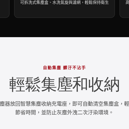
可拆洗式集塵盒、水洗氣旋與濾網，輕鬆保持衛生
自動集塵 髒汙不沾手
輕鬆集塵和收納
塵器放回智慧集塵收納充電座，即可自動清空集塵盒，
節省時間，並防止灰塵外洩二次汙染環境。