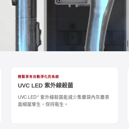
輕鬆享有自動淨化的系統
UVC LED 紫外線殺菌
UVC LED¹⁾ 紫外線殺菌能減少集塵袋內灰塵表
面細菌孳生，保持衛生。