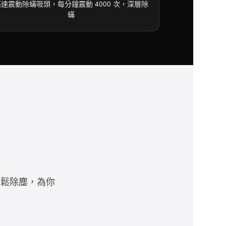
高速震動除蟎吸頭，每分鐘震動 4000 次，深層除
蟎
輕鬆除塵，為你