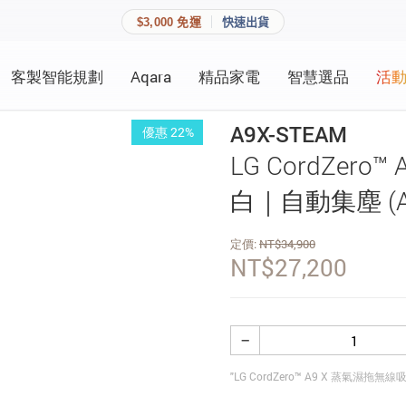
$3,000 免運
快速出貨
客製智能規劃
Aqara
精品家電
智慧選品
活
快速連結
員資料與收藏清單。
A9X-STEAM
優惠 22%
追蹤我的訂單
LG CordZer
家庭
會員資料管理
白｜自動集塵 (A9
家庭
查看我的最愛
定價:
NT$
34,900
NT$
27,200
加入 JARVIS VIP
登入會員
−
建立新帳號
"LG CordZero™ A9 X 蒸氣濕