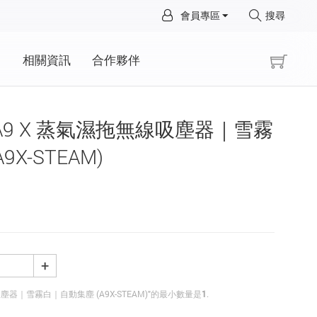
×
會員專區
搜尋
×
動
相關資訊
合作夥伴
o™ A9 X 蒸氣濕拖無線吸塵器｜雪霧
X-STEAM)
+
拖無線吸塵器｜雪霧白｜自動集塵 (A9X-STEAM)"的最小數量是
1
.