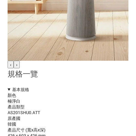
‹
›
規格一覽
基本規格
顏色
極淨白
產品類型
AS201SHU0.ATT
原產國
韓國
產品尺寸 (寬x高x深)
426 x 603 x 426 mm