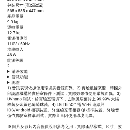
包裝尺寸 (寬x高x深)
565 x 585 x 447 mm
產品重量
9.9 kg
運輸重量
12.7 kg
電源供應器
110V / 60Hz
功率輸入
46 W
能源等級
2
清淨效能
智慧功能
認證
1) 音訊表現依據使用環境與音源而異。2) 實驗數據來源：韓國外
部認證機構於實驗室條件下測試，實際效果依使用環境而異。3)
UVnano 測試：於實驗室環境下，去除風扇葉片上 99.99% 大腸
桿菌及金黃色葡萄球菌。4) LG ThinQ™ 需 Wi-Fi 連線與
iOS/Android 相容裝置。5) 無線充電相容 Qi 標準裝置。6) 噪音
值依實驗室標準測試，實際音量因使用環境而異。
※ 圖片及影片內容僅供說明參考之用，實際產品樣式、尺寸、效