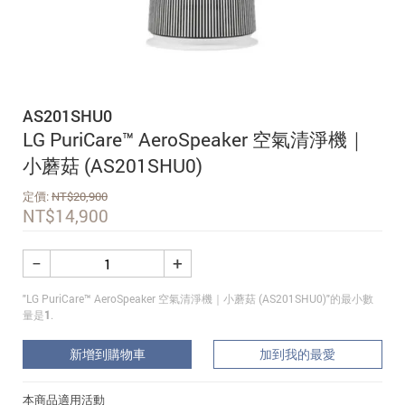
追蹤我的訂單
會員資料管理
查看我的最愛
AS201SHU0
加入 JARVIS VIP
LG PuriCare™ AeroSpeaker 空氣清淨機｜
小蘑菇 (AS201SHU0)
定價:
NT$
20,900
NT$
14,900
−
+
"LG PuriCare™ AeroSpeaker 空氣清淨機｜小蘑菇 (AS201SHU0)"的最小數
量是
1
.
新增到購物車
加到我的最愛
本商品適用活動