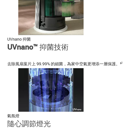
UVnano 抑菌
UVnano™ 抑菌技術
去除風扇葉片上 99.99% 的細菌，為家中空氣更增添一層保護。³⁾
氣氛燈
隨心調節燈光