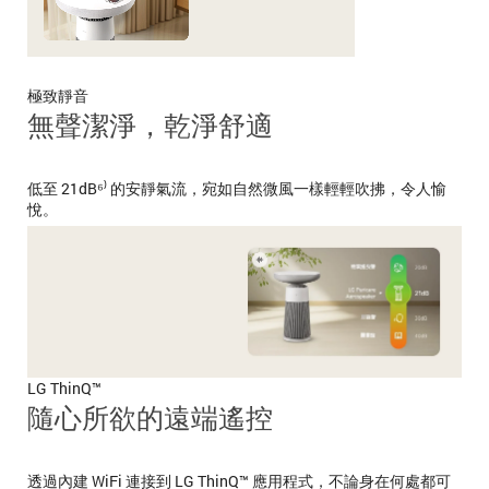
極致靜音
無聲潔淨，乾淨舒適
低至 21dB⁶⁾ 的安靜氣流，宛如自然微風一樣輕輕吹拂，令人愉
悅。
LG ThinQ™
隨心所欲的遠端遙控
透過內建 WiFi 連接到 LG ThinQ™ 應用程式，不論身在何處都可