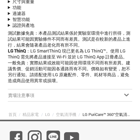
尺寸與重量
功能
過濾器
智慧功能
認證與產地
測試數據免責
：本產品測試結果係於實驗室環境中進行所得，測
試結果可能因實驗條件不同而有差異。測試是在較新的產品上進
行，結果會隨著產品老化而有所不同。
LG ThinQ
：LG SmartThinQ 現已更名為 LG ThinQ™。使用 LG
ThinQ 需先將產品連接至 Wi-Fi 並於 LG ThinQ App 註冊產品。
一般免責
：實際結果或效能可能因使用環境不同而有所差異。建
議售價、促銷活動可能因各通路而有不同。價格如有變更，恕不
另行通知。請搭配使用 LG 原廠配件、零件、耗材等商品，避免
造成商品使用異常或損壞。
賣場注意事項
首頁
/
精品家電
/
LG
/
空氣清淨機
/
LG PuriCare™ 360°空氣清淨機 - 寵物功能增加版二代-旗艦款/建議適用32坪 (雙層) (AS111NGY1)