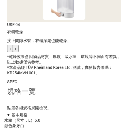
USE 04
衣櫥乾燥
接上間隙水管，衣櫃深處也能乾燥。
‹
›
*乾燥效果會因物品材質、厚度、吸水量、環境等不同而有差異，
以上數據僅供參考。
*本產品經 TÜV Rheinland Korea Ltd. 測試，實驗報告號碼：
KR254MVN 001。
SPEC
規格一覽
點選各組規格展開檢視。
基本規格
水箱（尺寸，L）
5.0
顏色
象牙白