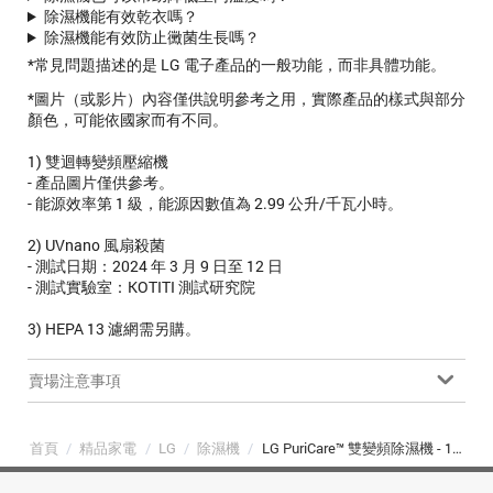
除濕機能有效乾衣嗎？
除濕機能有效防止黴菌生長嗎？
*常見問題描述的是 LG 電子產品的一般功能，而非具體功能。
*圖片（或影片）內容僅供說明參考之用，實際產品的樣式與部分
顏色，可能依國家而有不同。
1) 雙迴轉變頻壓縮機
- 產品圖片僅供參考。
- 能源效率第 1 級，能源因數值為 2.99 公升/千瓦小時。
2) UVnano 風扇殺菌
- 測試日期：2024 年 3 月 9 日至 12 日
- 測試實驗室：KOTITI 測試研究院
3) HEPA 13 濾網需另購。
賣場注意事項
首頁
/
精品家電
/
LG
/
除濕機
/
LG PuriCare™ 雙變頻除濕機 - 19.6公升(米) - 時尚款 (DD201MEE0)