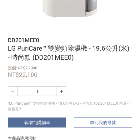
追蹤我的訂單
會員資料管理
查看我的最愛
DD201MEE0
加入 JARVIS VIP
LG PuriCare™ 雙變頻除濕機 - 19.6公升(米)
- 時尚款 (DD201MEE0)
定價:
NT$
23,900
NT$
22,100
−
+
"LG PuriCare™ 雙變頻除濕機 - 19.6公升(米) - 時尚款 (DD201MEE0)"的最小
數量是
1
.
新增到購物車
加到我的最愛
本商品適用活動