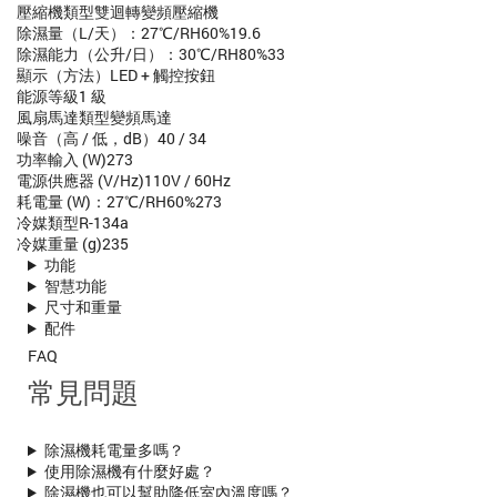
壓縮機類型
雙迴轉變頻壓縮機
除濕量（L/天）：27℃/RH60%
19.6
除濕能力（公升/日）：30℃/RH80%
33
顯示（方法）
LED + 觸控按鈕
能源等級
1 級
風扇馬達類型
變頻馬達
噪音（高 / 低，dB）
40 / 34
功率輸入 (W)
273
電源供應器 (V/Hz)
110V / 60Hz
耗電量 (W)：27℃/RH60%
273
冷媒類型
R-134a
冷媒重量 (g)
235
功能
智慧功能
尺寸和重量
配件
FAQ
常見問題
除濕機耗電量多嗎？
使用除濕機有什麼好處？
除濕機也可以幫助降低室內溫度嗎？