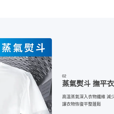
02
蒸氣熨斗 撫平
高溫蒸氣深入衣物纖維 減少
讓衣物恢復平整蓬鬆