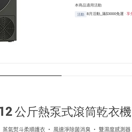
本商品適用活動
8月活動_滿$3000免運
·
享
活動
立 12 公斤熱泵式滾筒乾衣機 
 ‧ 蒸氣熨斗柔順護衣 ‧ 風速淨除菌消臭 ‧ 雙濕度感測器 ‧