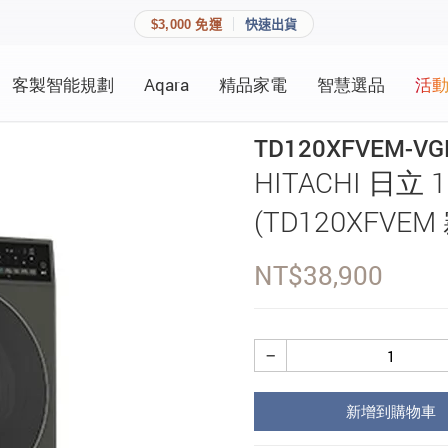
$3,000 免運
快速出貨
客製智能規劃
Aqara
精品家電
智慧選品
活
快速連結
員資料與收藏清單。
TD120XFVEM-V
追蹤我的訂單
HITACHI 日
家庭
會員資料管理
(TD120XFVEM
家庭
查看我的最愛
NT$
38,900
加入 JARVIS VIP
−
登入會員
新增到購物車
建立新帳號