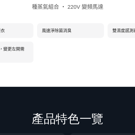
種蒸氣組合 ‧ 220V 變頻馬達
護衣
風速淨除菌消臭
雙濕度感測
開，變更左開需
產品特色一覽