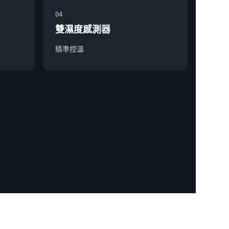
04
雙濕度感測器
精準控溫