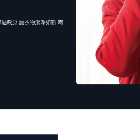
等過敏原 讓衣物潔淨如新 呵