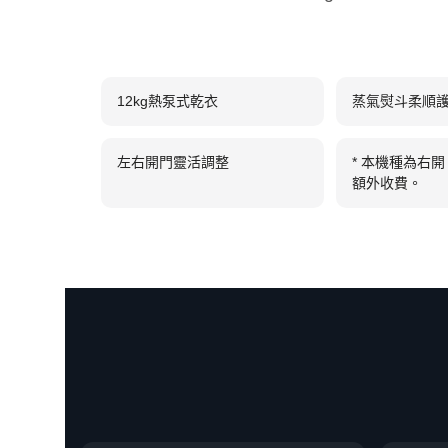
12kg熱泵式乾衣
蒸氣熨斗柔順
左右開門靈活調整
* 本機種為右
額外收費。