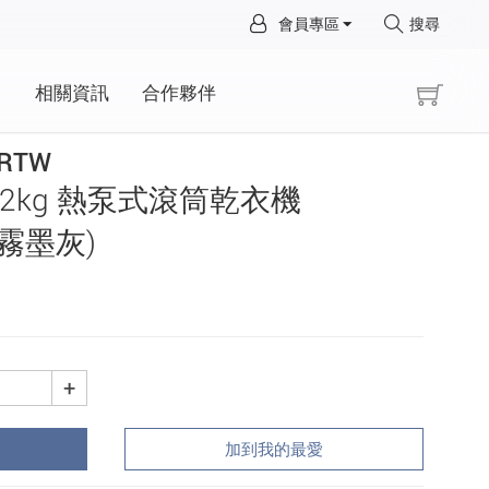
×
會員專區
搜尋
×
動
相關資訊
合作夥伴
GRTW
立 12kg 熱泵式滾筒乾衣機
 霧墨灰)
+
加到我的最愛