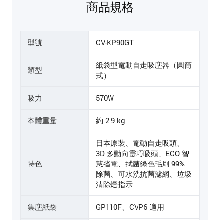
商品規格
型號
CV-KP90GT
紙袋型電動自走吸塵器（圓筒
類型
式）
吸力
570W
本體重量
約 2.9 kg
日本原裝、電動自走吸頭、
3D 多動向靈巧吸頭、ECO 智
特色
慧省電、拭菌綠色毛刷 99%
除菌、可水洗抗菌濾網、垃圾
清除燈指示
集塵紙袋
GP110F、CVP6 適用