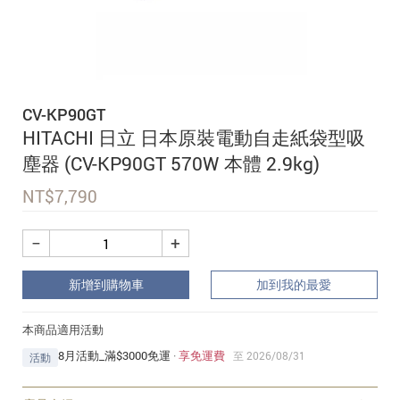
追蹤我的訂單
會員資料管理
查看我的最愛
CV-KP90GT
加入 JARVIS VIP
HITACHI 日立 日本原裝電動自走紙袋型吸
塵器 (CV-KP90GT 570W 本體 2.9kg)
NT$
7,790
−
+
新增到購物車
加到我的最愛
本商品適用活動
8月活動_滿$3000免運
·
享免運費
至 2026/08/31
活動