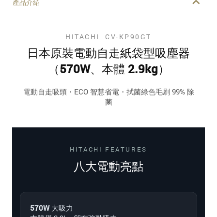
產品介紹
HITACHI CV-KP90GT
日本原裝電動自走紙袋型吸塵器
（570W、本體 2.9kg）
電動自走吸頭・ECO 智慧省電・拭菌綠色毛刷 99% 除
菌
HITACHI FEATURES
八大電動亮點
570W 大吸力