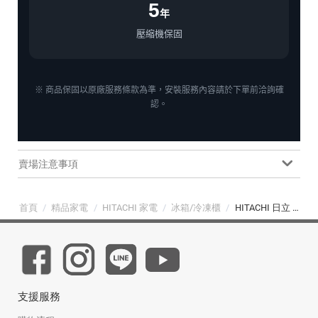
5
年
壓縮機保固
※ 商品保固以原廠服務條款為準，安裝服務內容請於下單前洽詢確
認。
賣場注意事項
首頁
/
精品家電
/
HITACHI 家電
/
冰箱/冷凍櫃
/
HITACHI 日立 407L 五門琉璃冰箱 (R-S420WJ 琉璃白 右開)
支援服務