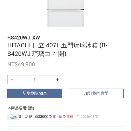
追蹤我的訂單
會員資料管理
查看我的最愛
RS420WJ-XW
加入 JARVIS VIP
HITACHI 日立 407L 五門琉璃冰箱 (R-
S420WJ 琉璃白 右開)
NT$
49,900
−
+
新增到購物車
加到我的最愛
本商品適用活動
8月活動_滿$3000免運
·
享免運費
至 2026/08/31
活動