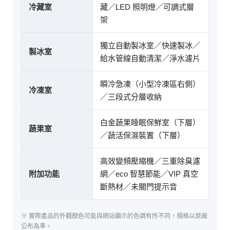
冷藏室
藏／LED 照明燈／可調式層
架
獨立自動製冰室／快速製冰／
製冰室
給水管線自動清潔／淨水濾片
瞬冷急凍（小型冷凍區右側）
冷凍室
／三段式分層收納
白金蔬果睡眠保鮮室（下層）
蔬果室
／蔬活保濕裝置（下層）
高效變頻壓縮機／三重除臭濾
附加功能
網／eco 智慧節能／VIP 真空
斷熱材／未關門提示音
※ 實際產品的外觀顏色可能與網站顯示的色調有所不同，規格以原廠
公布為準。