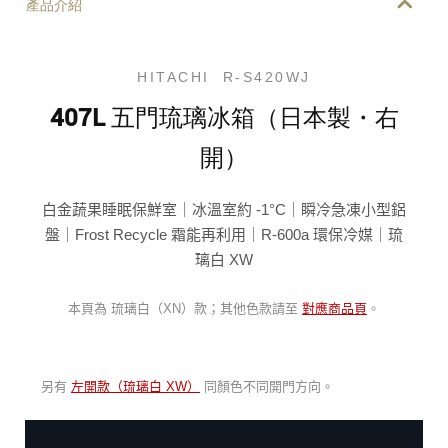
產品介紹
HITACHI R-S420WJ
407L 五門琉璃冰箱（日本製・右
開）
白金蔬果睡眠保鮮室｜冰溫室約 -1°C｜瞬冷急凍小型鋁
盤｜Frost Recycle 霜能再利用｜R-600a 環保冷媒｜琉
璃白 XW
本頁為 琉璃白（XN）款；其他色款請至
對應商品頁
。
另有
左開款（琉璃白 XW）
同顏色不同開門方向。