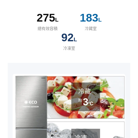
275
183
L
L
總有效容積
冷藏室
92
L
冷凍室