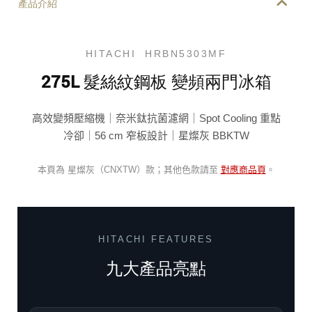
產品介紹
HITACHI HRBN5303MF
275L 髮絲紋鋼板 變頻兩門冰箱
高效變頻壓縮機｜奈米鈦抗菌濾網｜Spot Cooling 重點
冷卻｜56 cm 窄板設計｜星燦灰 BBKTW
本頁為 星燦灰（CNXTW）款；其他色款請至
對應商品頁
。
HITACHI FEATURES
九大產品亮點