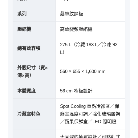
系列
髮絲紋鋼板
壓縮機
高效變頻壓縮機
275 L（冷藏 183 L／冷凍 92
總有效容積
L）
外觀尺寸（寬×
560 × 655 × 1,600 mm
深×高）
本體寬度
56 cm 窄板設計
Spot Cooling 重點冷卻區／保
冷藏室特色
鮮室溫度可調／強化玻璃層架
／蔬果保鮮室／LED 照明燈
大且深的抽屜設計／可移動式