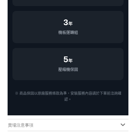
3
年
機板運轉組
5
年
壓縮機保固
※ 商品保固以原廠服務條款為準，安裝服務內容請於下單前洽詢確
認。
賣場注意事項