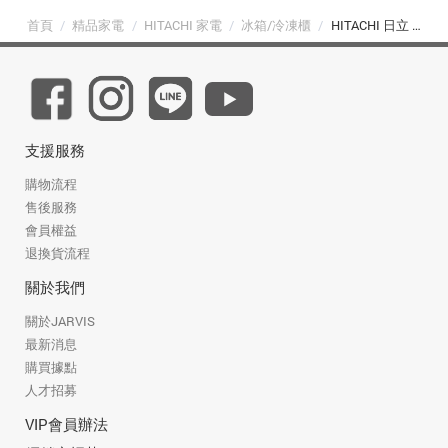
首頁
/
精品家電
/
HITACHI 家電
/
冰箱/冷凍櫃
/
HITACHI 日立 275L 髮絲紋鋼板 變頻兩門冰箱 (HRBN5303MF 星燦灰)
支援服務
購物流程
售後服務
會員權益
退換貨流程
關於我們
關於JARVIS
最新消息
購買據點
人才招募
VIP會員辦法