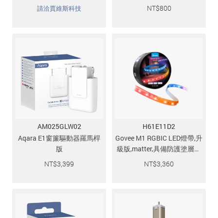
NT$
800
請洽賈維斯科技
AM025GLW02
H61E11D2
Aqara E1窗簾驅動器羅馬桿
Govee M1 RGBIC LED燈帶,升
版
級版,matter,具備防護塗層保
護,5公尺
NT$
3,399
NT$
3,360