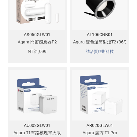
追蹤我的訂單
會員資料管理
查看我的最愛
AS056GLW01
AL106CNB01
加入 JARVIS VIP
Aqara 門窗感應器P2
Aqara 雙色溫筒射燈T2 (36°)
NT$
1,099
請洽賈維斯科技
AU002GLW01
AR020GLW01
Aqara T1單路模塊單火版
Aqara 魔方 T1 Pro