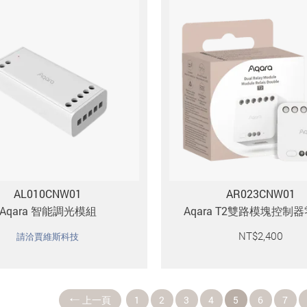
AL010CNW01
AR023CNW01
Aqara 智能調光模組
Aqara T2雙路模塊控制
NT$
2,400
請洽賈維斯科技
上一頁
1
2
3
4
5
6
7