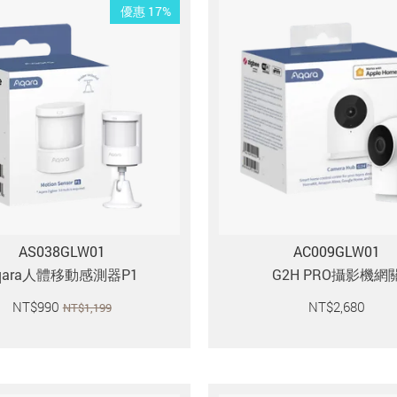
優惠 17%
AS038GLW01
AC009GLW01
qara人體移動感測器P1
G2H PRO攝影機網
NT$
990
NT$
2,680
NT$
1,199