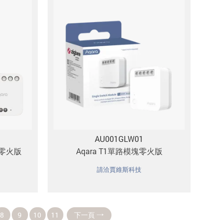
AU001GLW01
器零火版
Aqara T1單路模塊零火版
請洽賈維斯科技
8
9
10
11
下一頁