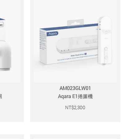
AM023GLW01
關
Aqara E1捲簾機
NT$
2,300