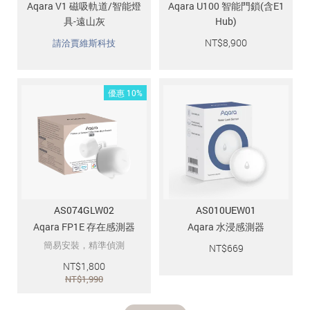
Aqara V1 磁吸軌道/智能燈
Aqara U100 智能門鎖(含E1
具-遠山灰
Hub)
NT$
8,900
請洽賈維斯科技
優惠 10%
AS074GLW02
AS010UEW01
Aqara FP1E 存在感測器
Aqara 水浸感測器
簡易安裝，精準偵測
NT$
669
NT$
1,800
NT$
1,990