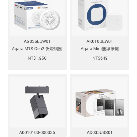
AG036EUW01
AK010UEW01
Aqara M1S Gen2 夜燈網關
Aqara Mini無線按鍵
NT$
1,950
NT$
649
A0010103-000335
AD035USS01