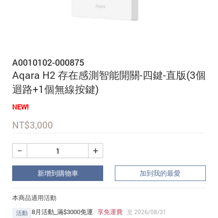
追蹤我的訂單
會員資料管理
查看我的最愛
A0010102-000875
加入 JARVIS VIP
Aqara H2 存在感測智能開關-四鍵-直版(3個
迴路+1個無線按鍵)
NEW!
NT$
3,000
−
+
新增到購物車
加到我的最愛
本商品適用活動
8月活動_滿$3000免運
·
享免運費
至 2026/08/31
活動