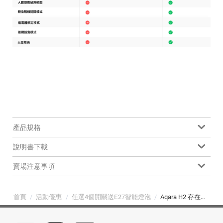
產品規格
說明書下載
賣場注意事項
首頁
/
活動優惠
/
任選4個開關送E27智能燈泡
/
Aqara H2 存在感測智能開關-四鍵-直版(3個迴路+1個無線按鍵)