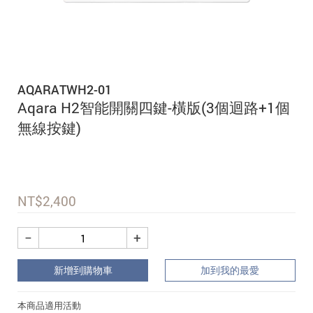
追蹤我的訂單
會員資料管理
查看我的最愛
AQARATWH2-01
加入 JARVIS VIP
Aqara H2智能開關四鍵-橫版(3個迴路+1個
無線按鍵)
NT$
2,400
−
+
新增到購物車
加到我的最愛
本商品適用活動