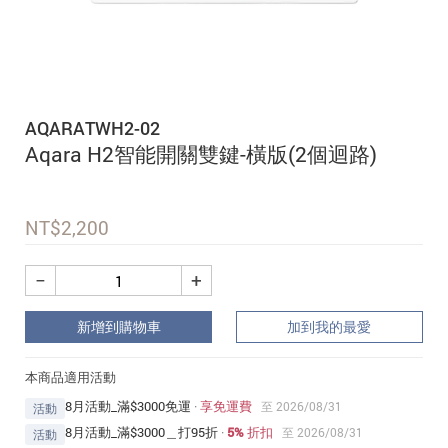
追蹤我的訂單
會員資料管理
查看我的最愛
AQARATWH2-02
加入 JARVIS VIP
Aqara H2智能開關雙鍵-橫版(2個迴路)
NT$
2,200
−
+
新增到購物車
加到我的最愛
本商品適用活動
8月活動_滿$3000免運
·
享免運費
至 2026/08/31
活動
8月活動_滿$3000＿打95折
·
5% 折扣
至 2026/08/31
活動