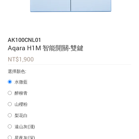
追蹤我的訂單
會員資料管理
查看我的最愛
AK100CNL01
加入 JARVIS VIP
Aqara H1M 智能開關-雙鍵
NT$
1,900
選擇顏色:
水微藍
醉柳青
山櫻粉
梨花白
遠山灰(淺)
星夜灰(深)