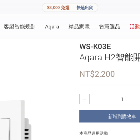
$3,000 免運
快速出貨
客製智能規劃
Aqara
精品家電
智慧選品
活
快速連結
員資料與收藏清單。
WS-K03E
追蹤我的訂單
Aqara H2智
家庭
會員資料管理
NT$
2,200
家庭
查看我的最愛
加入 JARVIS VIP
−
登入會員
新增到購物車
建立新帳號
本商品適用活動