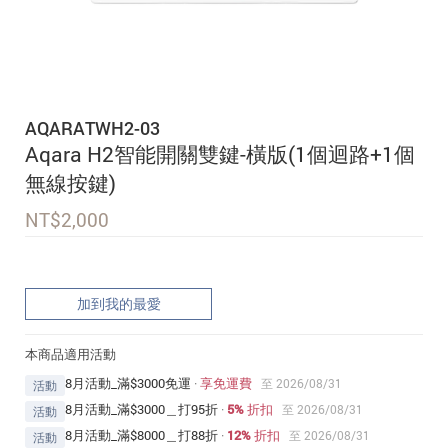
追蹤我的訂單
會員資料管理
查看我的最愛
AQARATWH2-03
加入 JARVIS VIP
Aqara H2智能開關雙鍵-橫版(1個迴路+1個
無線按鍵)
NT$
2,000
加到我的最愛
本商品適用活動
8月活動_滿$3000免運
·
享免運費
至 2026/08/31
活動
8月活動_滿$3000＿打95折
·
5% 折扣
至 2026/08/31
活動
8月活動_滿$8000＿打88折
·
12% 折扣
至 2026/08/31
活動