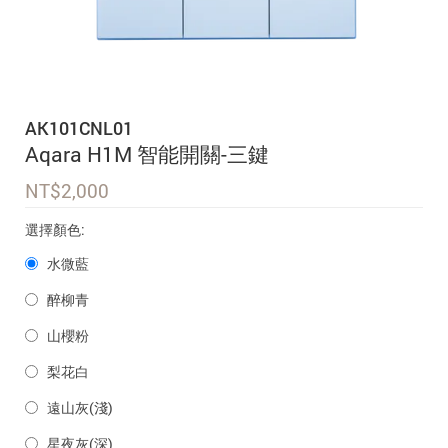
追蹤我的訂單
會員資料管理
查看我的最愛
AK101CNL01
加入 JARVIS VIP
Aqara H1M 智能開關-三鍵
NT$
2,000
選擇顏色:
水微藍
醉柳青
山櫻粉
梨花白
遠山灰(淺)
星夜灰(深)