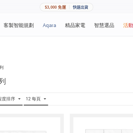
$3,000 免運
快速出貨
客製智能規劃
Aqara
精品家電
智慧選品
活
快速連結
員資料與收藏清單。
追蹤我的訂單
家庭
會員資料管理
列
家庭
查看我的最愛
列
加入 JARVIS VIP
程度排序
12 每頁
登入會員
建立新帳號