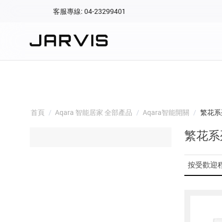
客服專線: 04-23299401
會員專區
登入後可查看訂單、會
快速連結
會員帳號
Aqara 智慧
智能門鎖
首頁
/
Aqara 智能居家 全部產品
/
Aqara智能開關
/
繁花系
Matter 智慧
密碼
繁花系
精品家電
按受歡迎