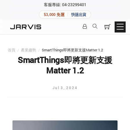
×
客服專線: 04-23299401
會員專區
×
$3,000 免運
快速出貨
登入後可查看訂單、會員資料與收藏清單。
快速連結
會員帳號
Aqara 智慧家庭
智能門鎖
首頁
/
產業趨勢
/
SmartThings即將更新支援Matter 1.2
Matter 智慧家庭
密碼
SmartThings即將更新支援
精品家電
Matter 1.2
登入會員
Jul
3
,
2024
建立新帳號
快速連結