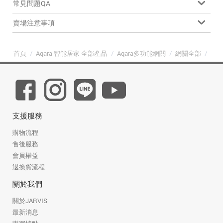
常見問題QA
賣場注意事項
首頁
/
Aqara 智能居家 全部產品
/
Aqara多功能網關
/
網關全部
/
Aq
支援服務
購物流程
售後服務
會員權益
退換貨流程
關於我們
關於JARVIS
最新消息