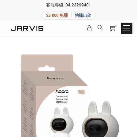
×
客服專線: 04-23299401
會員專區
×
$3,000 免運
快速出貨
登入後可查看訂單、會員資料與收藏清單。
快速連結
會員帳號
Aqara 智慧家庭
智能門鎖
Matter 智慧家庭
密碼
精品家電
登入會員
建立新帳號
快速連結